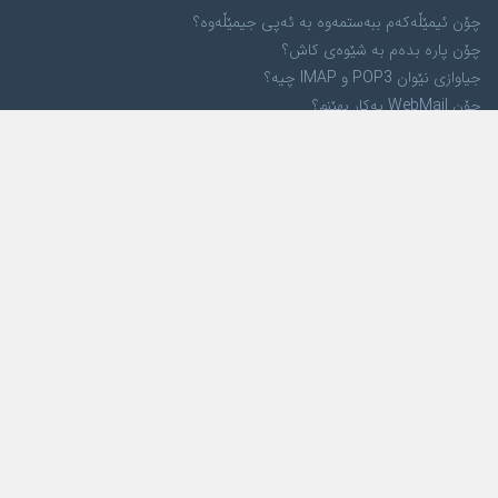
چۆن ئیمێڵەکەم ببەستمەوە بە ئەپی جیمێڵەوە؟
چۆن پارە بدەم بە شێوەی کاش؟
جیاوازی نێوان POP3 و IMAP چیە؟
چۆن WebMail بەکار بهێنم؟
کۆمپانیا
لە بارەی ئێمەوە
ئامانجمان
کڕیارەکانمان
پەیوەندی بکە
خزمەتگوزاری هۆست
هۆستی لینوکس
هۆستی ویندۆز
هۆستی وۆردپرێس
هۆستی VPS
پشتیوانی