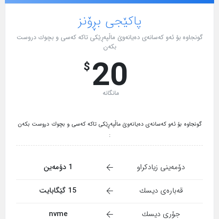
پاکێجی بڕۆنز
گونجاوە بۆ ئەو کەسانەی دەیانەوێ ماڵپەڕێکی تاکە کەسی و بچوك دروست
بکەن
20
$
مانگانە
گونجاوە بۆ ئەو کەسانەی دەیانەوێ ماڵپەڕێکی تاکە کەسی و بچوك دروست بکەن
:
دۆمەینی زیادکراو
1 دۆمەین
قەبارەی دیسك
15 گێگابایت
جۆری دیسك
nvme