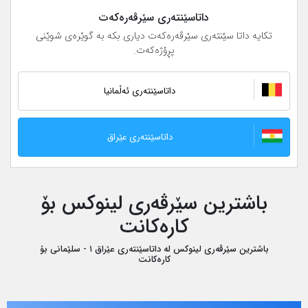
داتاسێنتەری سێرڤەرەکەت
تکایە داتا سێنتەری سێرڤەرەکەت دیاری بکە بە گوێرەی شوێنی
پڕۆژەکەت.
داتاسێنتەری ئەڵمانیا
داتاسێنتەری عێراق
باشترین سێرڤەری لینوکس بۆ
کارەکانت
باشترین سێرڤەری لینوکس لە داتاسێنتەری عێراق ١ - سلێمانی بۆ
کارەکانت