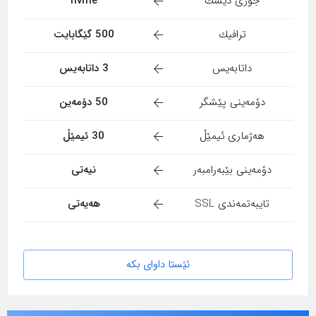
جۆری دیسك
nvme
ترافیك
500 گێگابایت
داتابەیس
3 داتابەیس
دۆمەینی پێشگر
50 دۆمەین
هەژماری ئیمێڵ
30 ئیمێڵ
دۆمەینی بێبەرامبەر
نیەتی
تایبەتمەندی SSL
هەیەتی
ئێستا داوای بکە