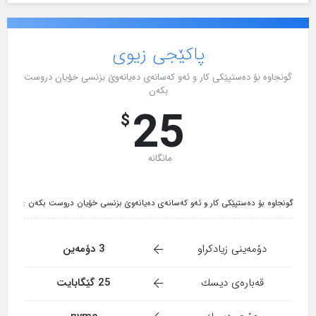
پاکێجی زیوی
گونجاوە بۆ دەستپێکی کار و ئەو کەسانەی دەیانەوێ بزنسی خۆیان دروست
بکەن
25
$
مانگانە
گونجاوە بۆ دەستپێکی کار و ئەو کەسانەی دەیانەوێ بزنسی خۆیان دروست بکەن :
دۆمەینی زیادکراو
3 دۆمەین
قەبارەی دیسك
25 گێگابایت