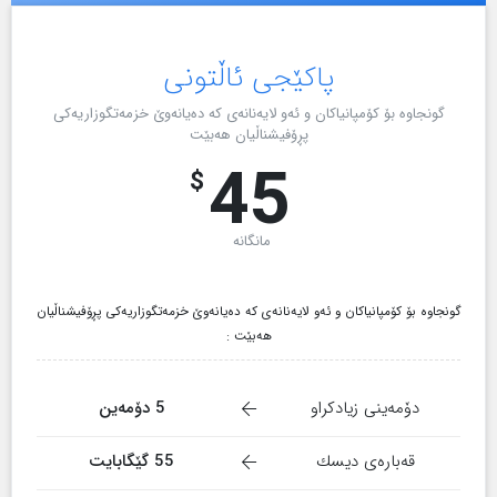
پاکێجی ئاڵتونی
گونجاوە بۆ کۆمپانیاکان و ئەو لایەنانەی کە دەیانەوێ خزمەتگوزاریەکی
پڕۆفیشناڵیان هەبێت
45
$
مانگانە
گونجاوە بۆ کۆمپانیاکان و ئەو لایەنانەی کە دەیانەوێ خزمەتگوزاریەکی پڕۆفیشناڵیان
هەبێت :
دۆمەینی زیادکراو
5 دۆمەین
قەبارەی دیسك
55 گێگابایت