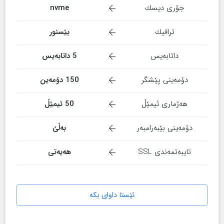
جۆری دیسك
nvme
ترافیك
بێسنور
داتابەیس
5 داتابەیس
دۆمەینی پێشگر
150 دۆمەین
هەژماری ئیمێڵ
50 ئیمێڵ
دۆمەینی بێبەرامبەر
بەڵێ
تایبەتمەندی SSL
هەیەتی
ئێستا داوای بکە