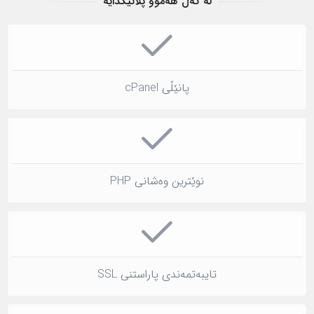
لە گەڵ هەموو پلانێکدایە
پانێڵی cPanel
نوێترین وەشانی PHP
تایبەتمەندی پاراستنی SSL