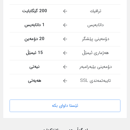
ترافیك
200 گێگابایت
داتابەیس
1 داتابەیس
دۆمەینی پێشگر
20 دۆمەین
هەژماری ئیمێڵ
15 ئیمێڵ
دۆمەینی بێبەرامبەر
نیەتی
تایبەتمەندی SSL
هەیەتی
ئێستا داوای بکە