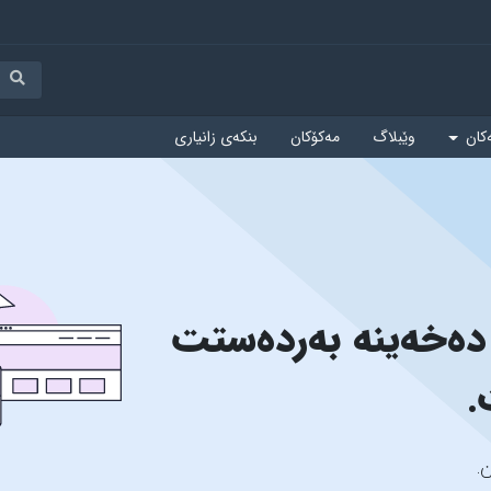
ەکان
وێبلاگ
مەکۆکان
بنکەی زانیاری
اشترین سێرڤەری VPS دەخەینە بەردەستت
.
.