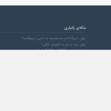
بنکەی زانیاری
چۆن ئیمێڵەکەم ببەستمەوە بە ئەپی جیمێڵەوە؟
چۆن پارە بدەم بە شێوەی کاش؟
جیاوازی نێوان POP3 و IMAP چیە؟
چۆن WebMail بەکار بهێنم؟
کوردی / $ USD