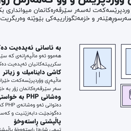
وردپرێسەکەت لەسەر سێرڤەرەکانمان میوانداری بکە
ەرسوڕهێنەر و خزمەتگوزارییەکی بێوێنە وەربگریت.
بە ئاسانی ئەپدەیت دەک
سکریپتەکانیان ئەپدەیت دەکر
کاشی داینامیك و زیاتر
ماڵپەڕی وۆردپرێسەکەت خێرات
سەر سێرڤەرەکانمان زۆر بە خێ
وەشانی PHP بە خواستی خۆت
دەتو
دەگونجێت دابەزێنیت و کەست
پاڵپشتی ڕاستەوخۆ
تیمی شارەزا ڕاستەوخۆ پاڵپشت