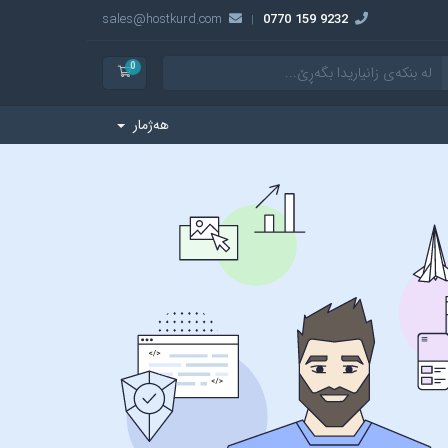
sales@hostkurd.com
9232 159 0770
|
0
سەبەتەی کڕین
هەژمار