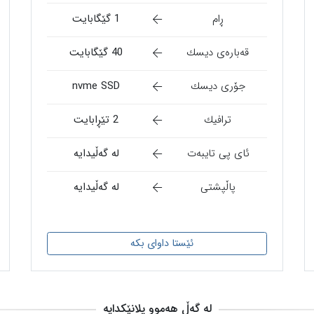
ڕام
1 گێگابایت
قەبارەی دیسك
40 گێگابایت
جۆری دیسك
nvme SSD
ترافیك
2 تێڕابایت
ئای پی تایبەت
لە گەڵیدایە
پاڵپشتی
لە گەڵیدایە
ئێستا داوای بکە
لە گەڵ هەموو پلانێکدایە