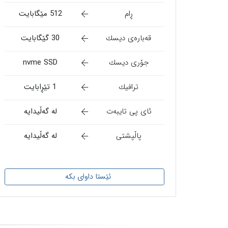
ڕام
512 مێگابایت
قەبارەی دیسك
30 گێگابایت
جۆری دیسك
nvme SSD
ترافیك
1 تێڕابایت
ئای پی تایبەت
لە گەڵیدایە
پاڵپشتی
لە گەڵیدایە
ئێستا داوای بکە