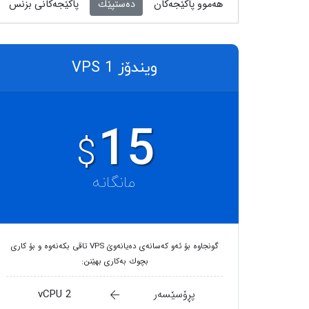
هەموو پاکێجەکان
دەستپێك
پاکێجەکانی بزنس
ویندۆز VPS 1
15
$
مانگانە
گونجاوە بۆ ئەو کەسانەی دەیانەوێ VPS تاقی بکەنەوە و بۆ کاری
بچوك بەکاری بهێنن:
پڕۆسێسەر
2 vCPU