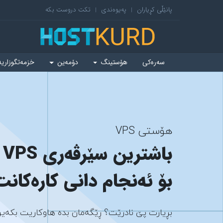
پانێڵی کڕیاران
پەیوەندی
تکت دروست بکە
|
|
سەرەکی
هۆستینگ
دۆمەین
خزمەتگوزاری
هۆستی VPS
ب
بۆ ئەنجام دانی کارەکانت
بڕیارت پێ نادرێت؟ ڕێگەمان بدە هاوکاریت بکەین