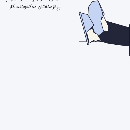
پڕؤژەکەتان دەکەوێتە کار.