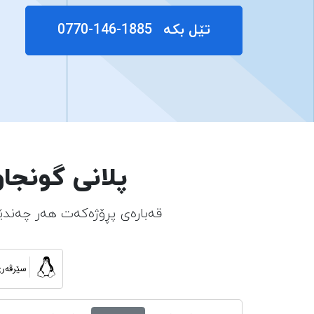
تێل بکە
0770-146-1885
پلانی گونجا
قەبارەی پڕۆژەکەت هەر چەندێك
سێرڤەری VPS ی ل