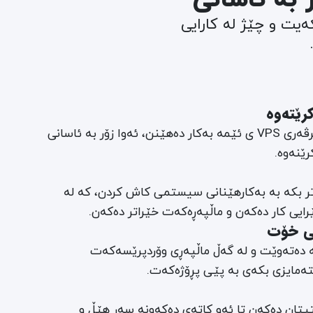
یت و چێژ لە کارایی
رێتەوە
هەموو ئەو ماڵپەڕانەی کە سێرڤەری VPS ی ئێمە بەکار دەهێنن، ئەوا زۆر بە ئاسانی
ێنەوە.
ر بکە بە بەکارهێنانی سیستمی کاش کردن، کە لە
رایی کار دەکەن و ماڵپەڕەکەت خێراتر دەکەن.
انی ئەو وەشانەی PHP کە دەتەوێت و لە گەڵ ماڵپەڕی وۆردپرێسەکەت
ەمایزی بکەی بە پێی پڕۆژەکەت.
یتان دەکەن تا ئەو کاتەی دەکەونە سەر هێڵ و