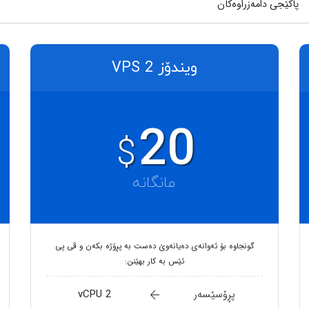
پاکێجی دامەزراوەکان
ویندۆز VPS 2
20
$
مانگانە
گونجاوە بۆ ئەوانەی دەیانەوێ دەست بە پڕۆژە بکەن و ڤی پی
ئێس بە کار بهێنن:
پڕۆسێسەر
2 vCPU