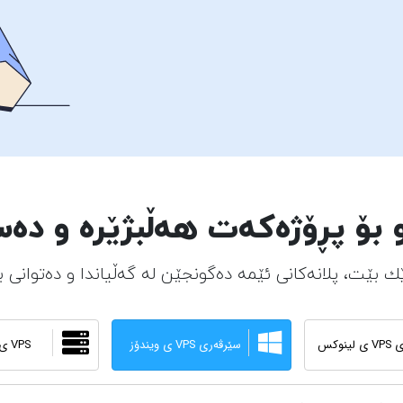
و بۆ پڕۆژەکەت هەڵبژێرە و دە
 بێت، پلانەکانی ئێمە دەگونجێن لە گەڵیاندا و دەتوانی 
ینوکس
سێرڤەری VPS ی ویندۆز
VPS ی داتابەیس