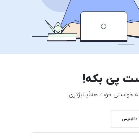
ست پێ بکە!
بە خواستی خۆت هەڵیانبژێری.