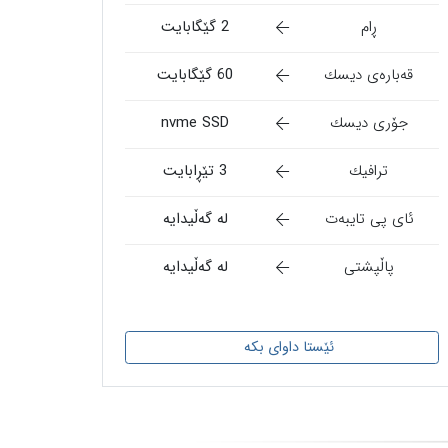
ڕام
2 گێگابایت
قەبارەی دیسك
60 گێگابایت
جۆری دیسك
nvme SSD
ترافیك
3 تێڕابایت
ئای پی تایبەت
لە گەڵیدایە
پاڵپشتی
لە گەڵیدایە
ئێستا داوای بکە