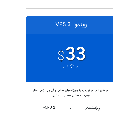
ویندۆز VPS 3
33
$
مانگانە
ئەوانەی دەیانەوێ پەرە بە پڕۆژەکانیان بدەن و ڤی پی ئێس بەکار
بهێنن لە جیاتی هۆستی ئاسایی.
پڕۆسێسەر
2 vCPU