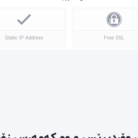
Static IP Address
Free SSL
 وۆردپرێس و وو کەمەرس زۆر