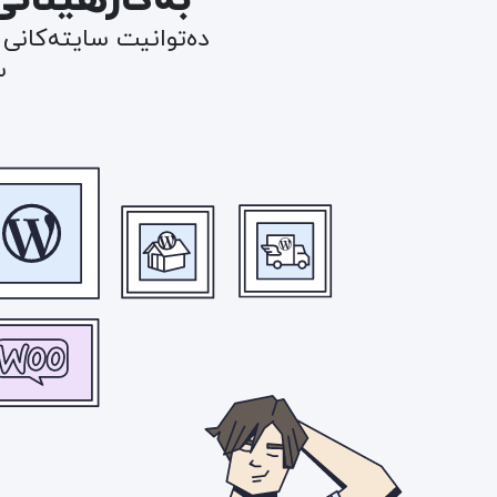
دەتوانیت سایتەکانی 
س