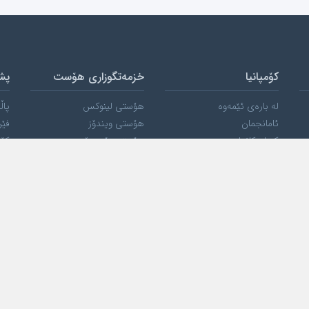
کۆمپانیا
خزمەتگوزاری هۆست
پش
لە بارەی ئێمەوە
هۆستی لینوکس
پاڵ
ئامانجمان
هۆستی ویندۆز
فێر
کڕیارەکانمان
هۆستی وۆردپرێس
کۆم
پەیوەندی بکە
هۆستی VPS
بە