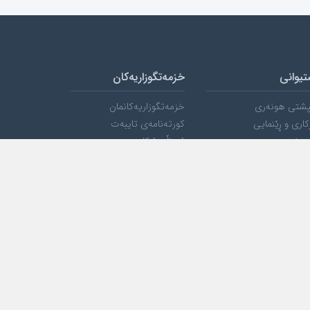
تیوانی
خزمەتگوزاریەکان
پشتی هونەری
خزمەتگوزاریەکانمان
کاری و ڕێنمایی
کورتەنامەی تایبەت
یونیتی
ئیمێڵ بۆ کار
شی فرۆشتن
لایسنسی CPanel
تۆماری دۆمەین
بۆ سەرەوە