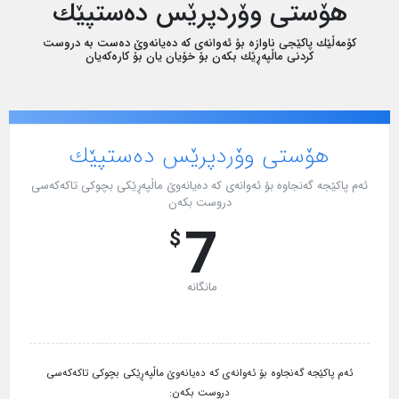
هۆستی وۆردپرێس دەستپێك
کۆمەڵێك پاکێجی ناوازە بۆ ئەوانەی کە دەیانەوێ دەست بە دروست
کردنی ماڵپەڕێك بکەن بۆ خۆیان یان بۆ کارەکەیان
هۆستی وۆردپرێس دەستپێك
ئەم پاکێجە گەنجاوە بۆ ئەوانەی کە دەیانەوێ ماڵپەڕێکی بچوکی تاکەکەسی
دروست بکەن
7
$
مانگانە
ئەم پاکێجە گەنجاوە بۆ ئەوانەی کە دەیانەوێ ماڵپەڕێکی بچوکی تاکەکەسی
دروست بکەن: