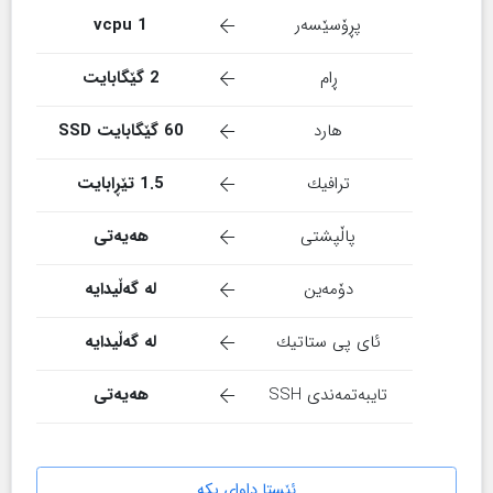
پڕۆسێسەر
1 vcpu
ڕام
2 گێگابایت
هارد
60 گێگابایت SSD
ترافیك
1.5 تێڕابایت
پاڵپشتی
هەیەتی
دۆمەین
لە گەڵیدایە
ئای پی ستاتیك
لە گەڵیدایە
تایبەتمەندی SSH
هەیەتی
ئێستا داوای بکە