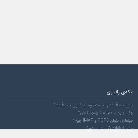
بنکەی زانیاری
چۆن ئیمێڵەکەم ببەستمەوە بە ئەپی جیمێڵەوە؟
چۆن پارە بدەم بە شێوەی کاش؟
جیاوازی نێوان POP3 و IMAP چیە؟
چۆن WebMail بەکار بهێنم؟