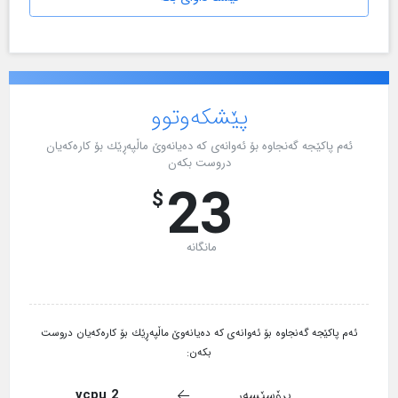
پێشکەوتوو
ئەم پاکێجە گەنجاوە بۆ ئەوانەی کە دەیانەوێ ماڵپەڕێك بۆ کارەکەیان
دروست بکەن
23
$
مانگانە
ئەم پاکێجە گەنجاوە بۆ ئەوانەی کە دەیانەوێ ماڵپەڕێك بۆ کارەکەیان دروست
بکەن:
پڕۆسێسەر
2 vcpu