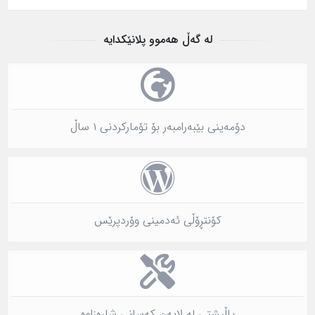
لە گەڵ هەموو پلانێکدایە
دۆمەینی بێبەرامبەر بۆ تۆمارکردنی ١ ساڵ
کۆنتڕۆڵی ئەدمینی وۆردپرێس
پاڵپشتی لە لایەن کەسانی شارەزاوە