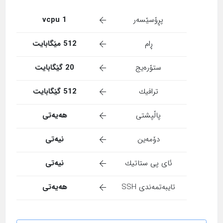
پڕۆسێسەر
1 vcpu
ڕام
512 مێگابایت
ستۆرەیج
20 گێگابایت
ترافیك
512 گێگابایت
پاڵپشتی
هەیەتی
دۆمەین
نیەتی
ئای پی ستاتیك
نیەتی
تایبەتمەندی SSH
هەیەتی