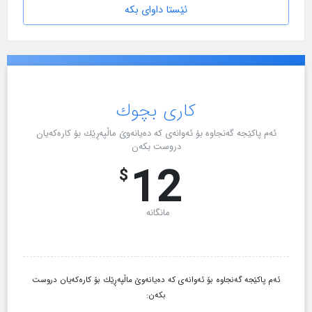
ئێستا داوای بکە
کاری بچوك
ئەم پاکێجە گەنجاوە بۆ ئەوانەی کە دەیانەوێ ماڵپەڕێك بۆ کارەکەیان
دروست بکەن
12
$
مانگانە
ئەم پاکێجە گەنجاوە بۆ ئەوانەی کە دەیانەوێ ماڵپەڕێك بۆ کارەکەیان دروست
بکەن: