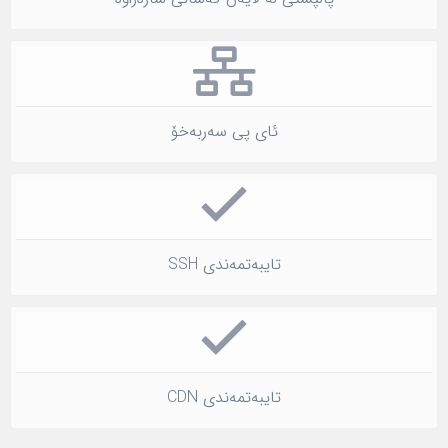
ئای پی سەربەخۆ
تایبەتمەندی SSH
تایبەتمەندی CDN