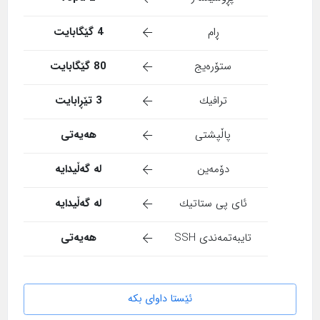
ڕام
4 گێگابایت
ستۆرەیج
80 گێگابایت
ترافیك
3 تێڕابایت
پاڵپشتی
هەیەتی
دۆمەین
لە گەڵیدایە
ئای پی ستاتیك
لە گەڵیدایە
تایبەتمەندی SSH
هەیەتی
ئێستا داوای بکە