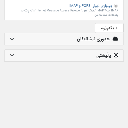
جیاوازی نێوان POP3 و IMAP
IMAP چیە؟ IMAP کورتکراوەی "Internet Message Access Protocol"ە کە ڕێگەت
پێدەدات ئیمەیلەکان...
» بگەڕێوە
هەوری نیشانەکان
پاڵپشتی