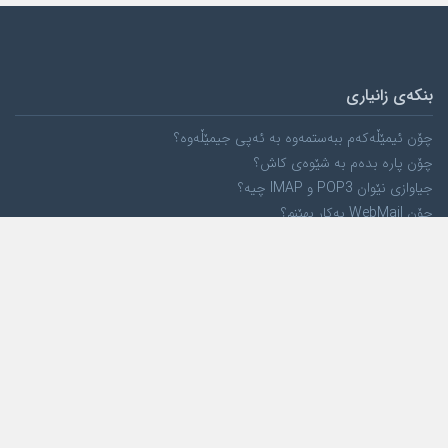
بنکەی زانیاری
چۆن ئیمێڵەکەم ببەستمەوە بە ئەپی جیمێڵەوە؟
چۆن پارە بدەم بە شێوەی کاش؟
جیاوازی نێوان POP3 و IMAP چیە؟
چۆن WebMail بەکار بهێنم؟
کۆمپانیا
لە بارەی ئێمەوە
ئامانجمان
کڕیارەکانمان
پەیوەندی بکە
خزمەتگوزاری هۆست
هۆستی لینوکس