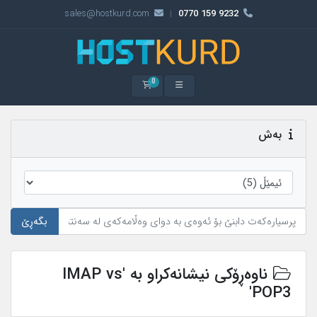
sales@hostkurd.com
9232 159 0770
|
0
سەبەتەی کڕین
بەش
بگەڕێ
ناوەڕۆکی نیشانەکراو بە 'IMAP vs
POP3'