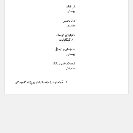
ترافیك
بێسنور
داتابەیس
بێسنور
قەبارەی دیسك
٨٠ گێگابایت
هەژماری ئیمێڵ
بێسنور
تایبەتمەندی SSL
هەیەتی
گونجاوە بۆ کۆمپانیاکان پڕۆژە گەورەکان