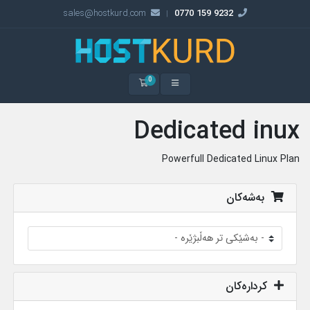
sales@hostkurd.com
9232 159 0770
|
0
سەبەتەی کڕین
Dedicated inux
Powerfull Dedicated Linux Plan
بەشەکان
کردارەکان