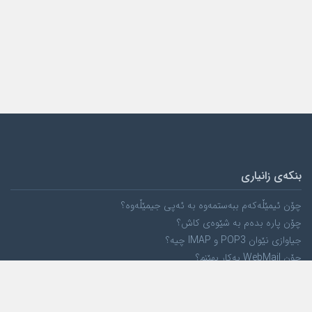
بنکەی زانیاری
چۆن ئیمێڵەکەم ببەستمەوە بە ئەپی جیمێڵەوە؟
چۆن پارە بدەم بە شێوەی کاش؟
جیاوازی نێوان POP3 و IMAP چیە؟
چۆن WebMail بەکار بهێنم؟
کۆمپانیا