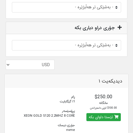
جۆری دراو دیاری بکە
دیدیکەیت ١
$250.00
ڕام
١٦ گێگابایت
مانگانە
$100.00 کرێی دامەزراندن
پڕۆسێسەر
XEON GOLD 5120 2.2MHZ 8 CORE
ئێستا داوای بکە
جۆری دیسك
nvme