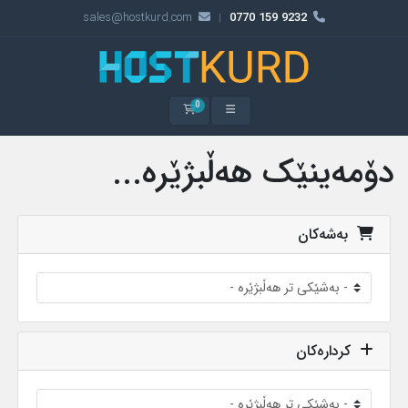
sales@hostkurd.com
9232 159 0770
|
0
سەبەتەی کڕین
دۆمەینێک هەڵبژێرە...
بەشەکان
کردارەکان