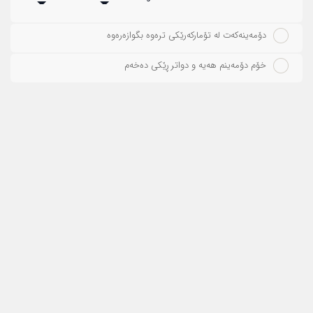
دۆمەینەکەت لە تۆمارکەرێکی ترەوە بگوازەرەوە
خۆم دۆمەینم هەیە و دواتر ڕێکی دەخەم