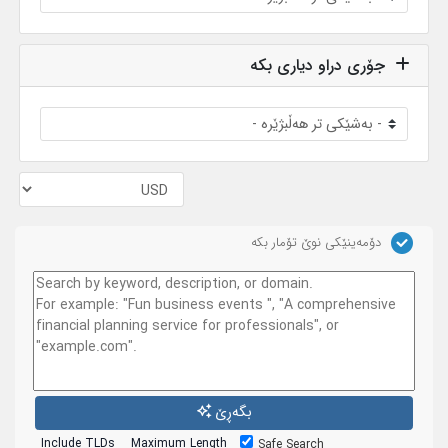
جۆری دراو دیاری بکە
دۆمەینێکی نوێ تۆمار بکە
بگەڕێ
Include TLDs
Maximum Length
Safe Search