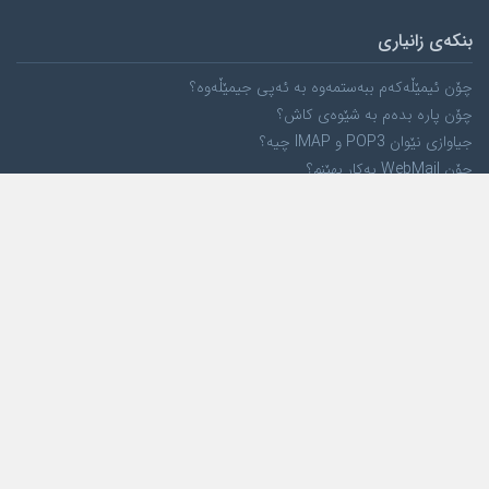
بنکەی زانیاری
چۆن ئیمێڵەکەم ببەستمەوە بە ئەپی جیمێڵەوە؟
چۆن پارە بدەم بە شێوەی کاش؟
جیاوازی نێوان POP3 و IMAP چیە؟
چۆن WebMail بەکار بهێنم؟
کۆمپانیا
لە بارەی ئێمەوە
ئامانجمان
کڕیارەکانمان
پەیوەندی بکە
خزمەتگوزاری هۆست
هۆستی لینوکس
هۆستی ویندۆز
هۆستی وۆردپرێس