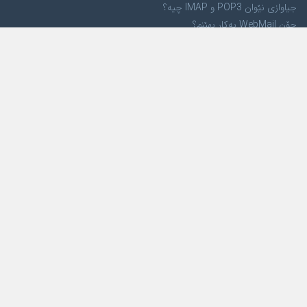
جیاوازی نێوان POP3 و IMAP چیە؟
چۆن WebMail بەکار بهێنم؟
کۆمپانیا
لە بارەی ئێمەوە
ئامانجمان
کڕیارەکانمان
پەیوەندی بکە
خزمەتگوزاری هۆست
هۆستی لینوکس
هۆستی ویندۆز
هۆستی وۆردپرێس
هۆستی VPS
پشتیوانی
پاڵپشتی هونەری