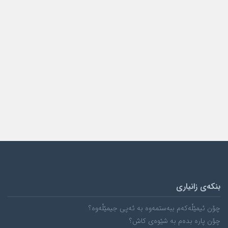
بنکەی زانیاری
چۆن ئیمێڵەکەم ببەستمەوە بە ئەپی جیمێڵەوە؟
چۆن پارە بدەم بە شێوەی کاش؟