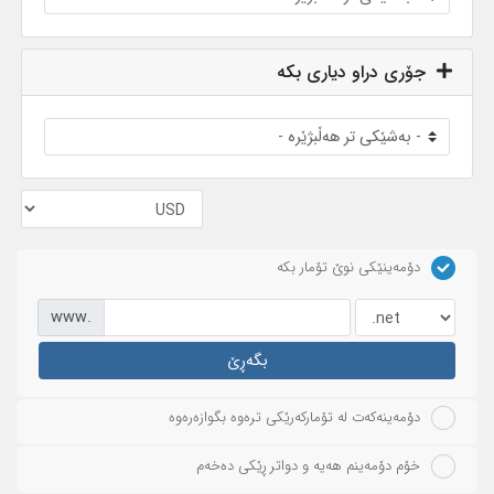
جۆری دراو دیاری بکە
دۆمەینێکی نوێ تۆمار بکە
www.
بگەڕێ
دۆمەینەکەت لە تۆمارکەرێکی ترەوە بگوازەرەوە
خۆم دۆمەینم هەیە و دواتر ڕێکی دەخەم